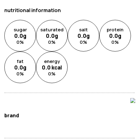
nutritional information
sugar
saturated
salt
protein
0.0
g
0.0
g
0.0
g
0.0
g
0
%
0
%
0
%
0
%
fat
energy
0.0
g
0.0
kcal
0
%
0
%
brand