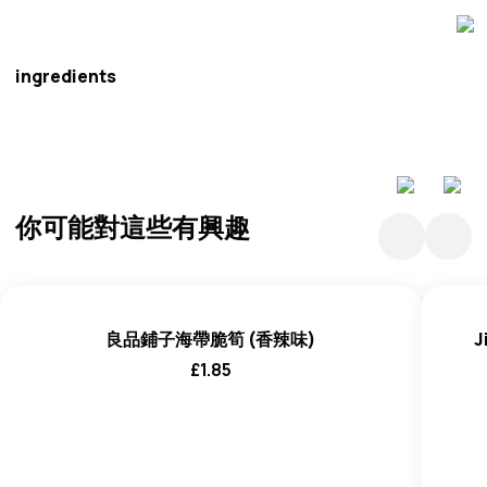
良品鋪子
ingredients
不明確的
你可能對這些有興趣
良品鋪子海帶脆筍 (香辣味)
J
£
1.85