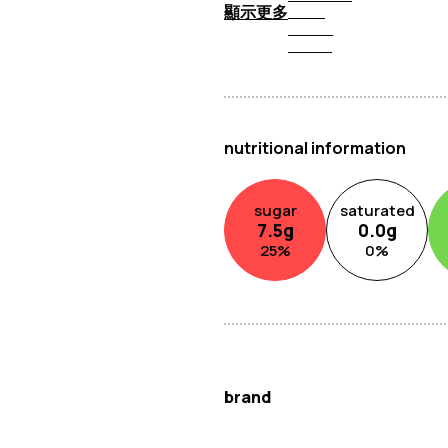
顯示更多
nutritional information
sugar
saturated
7.5
g
0.0
g
25
%
0
%
brand