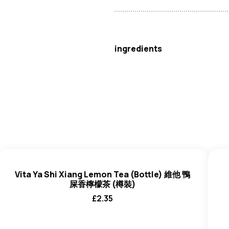
維塔
ingredients
水、糖、鴨屎香單叢烏龍茶 (0.2
檬酸、檸檬酸鈉)、調味劑、抗氧
Vita Ya Shi Xiang Lemon Tea (Bottle) 維他 鴨
屎香檸檬茶 (樽裝)
£
2.35