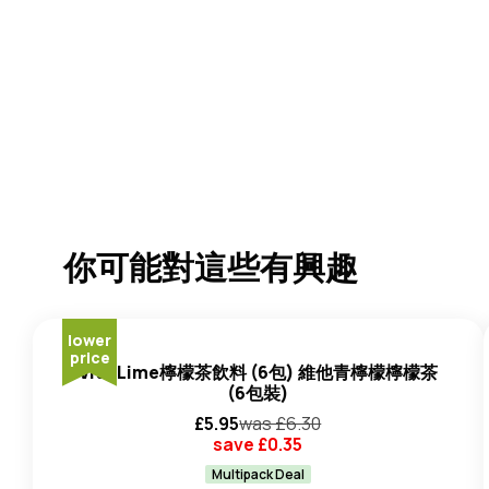
你可能對這些有興趣
lower
price
Vita Lime檸檬茶飲料 (6包) 維他青檸檬檸檬茶
(6包裝)
£
5.95
was £
6.30
save £
0.35
Multipack Deal