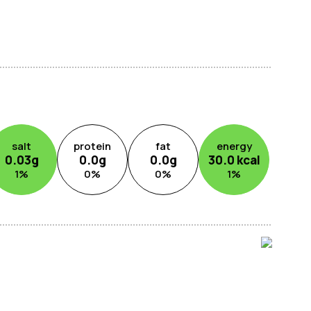
salt
protein
fat
energy
0.03
g
0.0
g
0.0
g
30.0
kcal
1
%
0
%
0
%
1
%