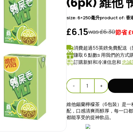
(6pk) 維他
size:
6×250毫升
product of:
香
£6.15
was £
6.30
節省
£
消費超過55英鎊免費配送（
賺取 6 點數s 用我們的方
訂購新鮮和冷凍信息和
忠誠
-
1
+
維他鍚蘭檸檬茶（6包裝）是一
配，口感清爽而醇厚，每一口都
都能享受的提神飲品。