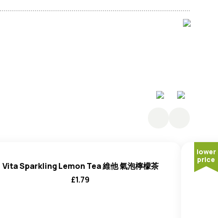
%)、紅茶、香水檸檬濃縮汁 (<0.1%)、酸度調節劑 (檸
化劑 (抗壞血酸)。
lower
price
Vita Sparkling Lemon Tea 維他 氣泡檸檬茶
£
1.79