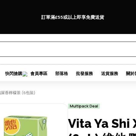
訂單滿£55或以上即享免費送貨
快閃搶購
會員專區
部落格
批發服務
送貨服務
關於
 維他 鴨屎香檸檬茶 (6包裝)
Multipack Deal
Vita Ya Shi