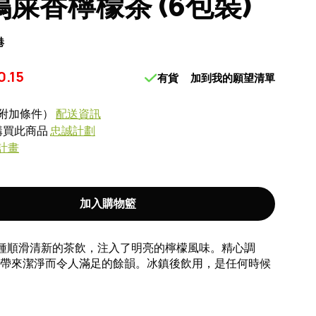
 鴨屎香檸檬茶 (6包裝)
港
0.15
有貨
加到我的願望清單
附加條件）
配送資訊
式購買此商品
忠誠計劃
計畫
加入購物籃
種順滑清新的茶飲，注入了明亮的檸檬風味。精心調
帶來潔淨而令人滿足的餘韻。冰鎮後飲用，是任何時候