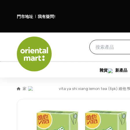
門市地址
我有疑問!
雜貨
新產品
家
vita ya shi xiang lemon tea (6pk)