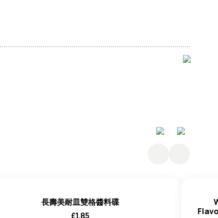
長壽美耐皿雙格醬料碟
W
Flav
£
1.85