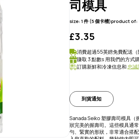
司模具
size:
1 件 (5 個卡槽)
product of:
£3.35
消費超過55英鎊免費配送（
賺取 3 點數s 用我們的方
訂購新鮮和冷凍信息和
忠誠
到貨通知
Sanada Seiko 塑膠壽
狀完美的握壽司。這些模具通常
勻、緊實的形狀，非常適合搭配
入您喜歡的配料，幾秒鐘內即可