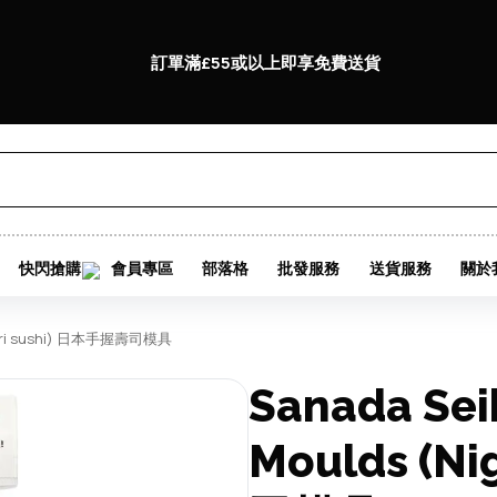
訂單滿£55或以上即享免費送貨
快閃搶購
會員專區
部落格
批發服務
送貨服務
關於
(nigiri sushi) 日本手握壽司模具
Sanada Seik
Moulds (N