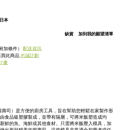
日本
缺貨
加到我的願望清單
附加條件）
配送資訊
式購買此商品
忠誠計劃
計畫
司模具（握壽司）是方便的廚房工具，旨在幫助您輕鬆在家製作形
由食品級塑膠製成，並帶有隔層，可將米飯塑造成均
新鮮的魚、海鮮或其他食材。只需將米飯壓入模具，加
做出形狀精美的握壽司。這些模具非常適合初學者或任