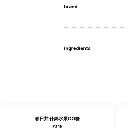
brand
真田精工
ingredients
不明確的
春日井 什錦水果QQ糖
£
3.15