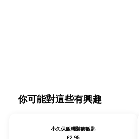
你可能對這些有興趣
小久保飯糰裝飾飯匙
£
2.95