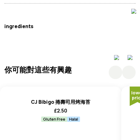
湄公河
ingredients
米 (60%)、木薯澱粉、鹽
你可能對這些有興趣
low
pri
CJ Bibigo 捲壽司用烤海苔
£
2.50
Gluten Free
Halal