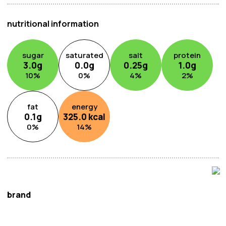
捲、酥脆開胃菜，甚至是甜點。
使用湄公春捲皮提升您的烹飪水準，在家中舒適地踏上越南
nutritional information
美食之旅。沉浸在越南美食的鮮活風味和質地中，讓每一次
品嚐都為您的味蕾帶來愉悅。
sugar
saturated
salt
protein
3.0
g
0.0
g
0.25
g
1.0
g
10
%
0
%
4
%
2
%
fat
energy
0.1
g
325.0
kcal
0
%
14
%
brand