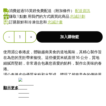
消費超過55英鎊免費配送（附加條件）
配送資訊
賺取 1 點數 用我們的方式購買此商品
忠誠計劃
訂購新鮮和冷凍信息和
忠誠計畫
加入購物籃
-
1
+
使用湄公春捲皮，體驗越南美食的道地風味，其精心製作旨
在為您的烹飪帶來愉悅。這些優質米紙直徑 16 公分，質地
細膩而堅韌，非常適合包裹您喜愛的餡料，製作出美味的春
捲。
湄公春捲皮由優質米粉和水製成，體現了越南美食的傳統風
味和質地。每張米紙都經過精心製作，以確保厚度均勻且耐
用，便於操作和完美呈現。
顯示更多
無論您是準備新鮮健康的春捲，內餡有脆口蔬菜、鮮美蝦仁
或嫩滑肉類，湄公春捲皮都能為您的烹飪創作提供理想的基
底。其多功能性不僅限於春捲，也適用於製作美味的米紙