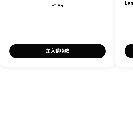
Le
£
1.85
加入購物籃