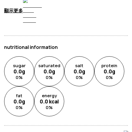
顯示更多
nutritional information
sugar
saturated
salt
protein
0.0
g
0.0
g
0.0
g
0.0
g
0
%
0
%
0
%
0
%
fat
energy
0.0
g
0.0
kcal
0
%
0
%