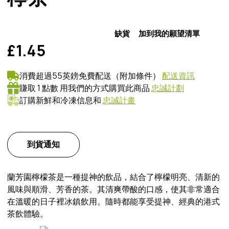
缺貨
加到我的願望清單
£1.45
消費超過55英鎊免費配送（附加條件）
配送資訊
賺取 1 點數 用我們的方式購買此商品
忠誠計劃
訂購新鮮和冷凍信息和
忠誠計畫
到貨通知
蘭芳園檸檬茶是一種提神的飲品，結合了檸檬明亮、清新的
風味與順滑、芳香的茶。其清爽帶酸的口感，使其非常適合
在溫暖的日子裡冰鎮飲用。隨時都能享受提神、經典的港式
茶飲體驗。