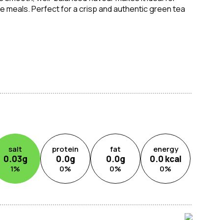
de meals. Perfect for a crisp and authentic green tea
salt
protein
fat
energy
0.03
g
0.0
g
0.0
g
0.0
kcal
1
%
0
%
0
%
0
%