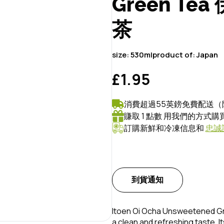
Green Te
茶
size:
530ml
product of:
Japan
£1.95
消費超過55英鎊免費配送（
賺取 1 點數 用我們的方式
訂購新鮮和冷凍信息和
忠誠
到貨通知
Itoen Oi Ocha Unsweetened Gr
a clean and refreshing taste. I