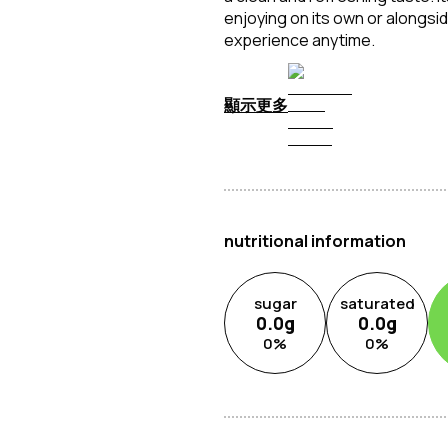
enjoying on its own or alongsi
experience anytime.
顯示更多
nutritional information
sugar
saturated
0.0
g
0.0
g
0
%
0
%