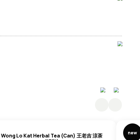
new
Wong Lo Kat Herbal Tea (Can) 王老吉 涼茶
Itoe