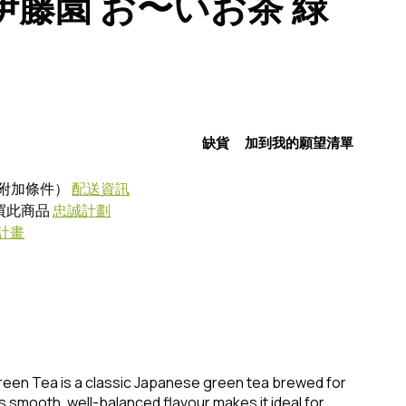
a 伊藤園 お〜いお茶 緑
缺貨
加到我的願望清單
附加條件）
配送資訊
購買此商品
忠誠計劃
計畫
een Tea is a classic Japanese green tea brewed for
ts smooth, well-balanced flavour makes it ideal for