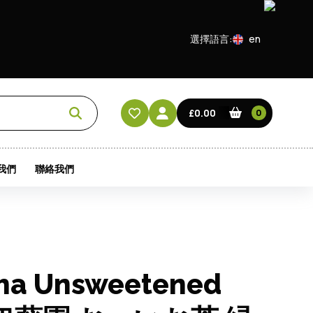
選擇語言:
en
EN
CN
£0.00
0
HK
我們
聯絡我們
cha Unsweetened