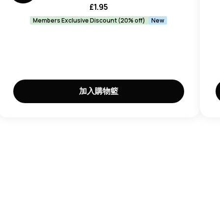
£
1.95
Members Exclusive Discount (20% off)
New
加入購物籃