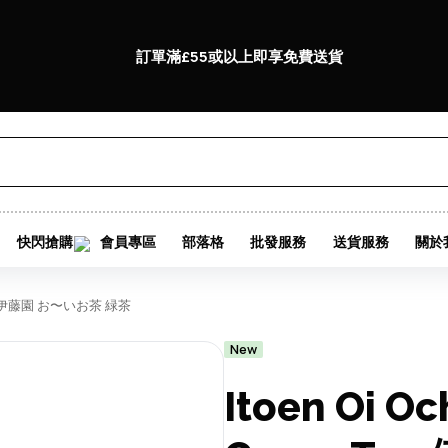
訂單滿£55或以上即享免費送貨
快閃搶購
會員專區
部落格
批發服務
送貨服務
關於
 tea 伊藤園 お〜いお茶 緑茶
New
Itoen Oi O