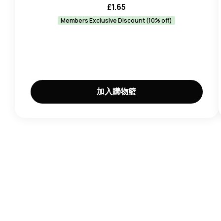
£
1.65
Members Exclusive Discount (10% off)
加入購物籃