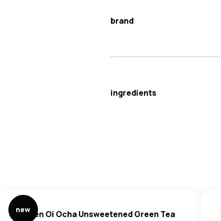
brand
Itoen
ingredients
Water, Green Tea, Vitamin C.
new
Itoen Oi Ocha Unsweetened Green Tea