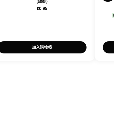
(罐裝)
£
0.95
加入購物籃