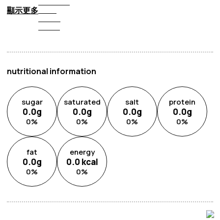
溫和而均勻地烹煮食物。
顯示更多
它們還環保、輕巧且易於使用。此外，竹蒸籠可堆疊的設計
可以高效烹飪大量食物，使其成為家庭廚房和專業環境中的
熱門選擇。
nutritional information
sugar
saturated
salt
protein
0.0
g
0.0
g
0.0
g
0.0
g
0
%
0
%
0
%
0
%
fat
energy
0.0
g
0.0
kcal
0
%
0
%