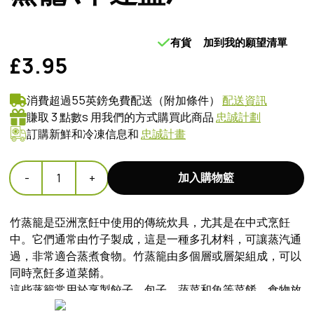
有貨
加到我的願望清單
£3.95
消費超過55英鎊免費配送（附加條件）
配送資訊
賺取 3 點數s 用我們的方式購買此商品
忠誠計劃
訂購新鮮和冷凍信息和
忠誠計畫
加入購物籃
-
1
+
竹蒸籠是亞洲烹飪中使用的傳統炊具，尤其是在中式烹飪
中。它們通常由竹子製成，這是一種多孔材料，可讓蒸汽通
過，非常適合蒸煮食物。竹蒸籠由多個層或層架組成，可以
同時烹飪多道菜餚。
這些蒸籠常用於烹製餃子、包子、蔬菜和魚等菜餚。食物放
在每層內的托盤或盤子上，蒸汽透過蒸籠多孔的底部上升，